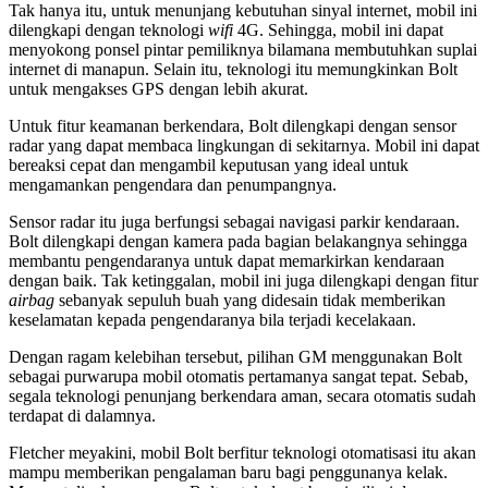
Tak hanya itu, untuk menunjang kebutuhan sinyal internet, mobil ini
dilengkapi dengan teknologi
wifi
4G. Sehingga, mobil ini dapat
menyokong ponsel pintar pemiliknya bilamana membutuhkan suplai
internet di manapun. Selain itu, teknologi itu memungkinkan Bolt
untuk mengakses GPS dengan lebih akurat.
Untuk fitur keamanan berkendara, Bolt dilengkapi dengan sensor
radar yang dapat membaca lingkungan di sekitarnya. Mobil ini dapat
bereaksi cepat dan mengambil keputusan yang ideal untuk
mengamankan pengendara dan penumpangnya.
Sensor radar itu juga berfungsi sebagai navigasi parkir kendaraan.
Bolt dilengkapi dengan kamera pada bagian belakangnya sehingga
membantu pengendaranya untuk dapat memarkirkan kendaraan
dengan baik. Tak ketinggalan, mobil ini juga dilengkapi dengan fitur
airbag
sebanyak sepuluh buah yang didesain tidak memberikan
keselamatan kepada pengendaranya bila terjadi kecelakaan.
Dengan ragam kelebihan tersebut, pilihan GM menggunakan Bolt
sebagai purwarupa mobil otomatis pertamanya sangat tepat. Sebab,
segala teknologi penunjang berkendara aman, secara otomatis sudah
terdapat di dalamnya.
Fletcher meyakini, mobil Bolt berfitur teknologi otomatisasi itu akan
mampu memberikan pengalaman baru bagi penggunanya kelak.