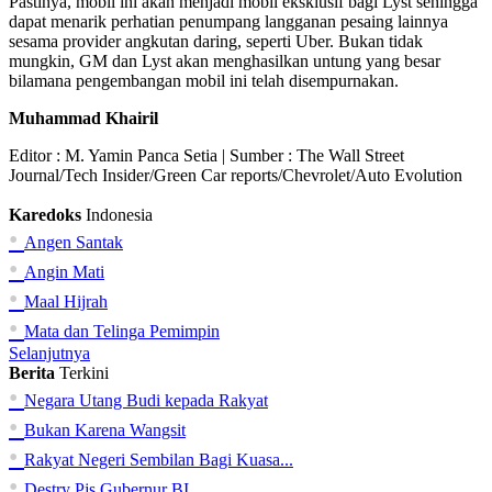
Pastinya, mobil ini akan menjadi mobil eksklusif bagi Lyst sehingga
dapat menarik perhatian penumpang langganan pesaing lainnya
sesama provider angkutan daring, seperti Uber. Bukan tidak
mungkin, GM dan Lyst akan menghasilkan untung yang besar
bilamana pengembangan mobil ini telah disempurnakan.
Muhammad Khairil
Editor :
M. Yamin Panca Setia
| Sumber : The Wall Street
Journal/Tech Insider/Green Car reports/Chevrolet/Auto Evolution
Karedoks
Indonesia
•
Angen Santak
•
Angin Mati
•
Maal Hijrah
•
Mata dan Telinga Pemimpin
Selanjutnya
Berita
Terkini
•
Negara Utang Budi kepada Rakyat
•
Bukan Karena Wangsit
•
Rakyat Negeri Sembilan Bagi Kuasa...
•
Destry Pjs Gubernur BI