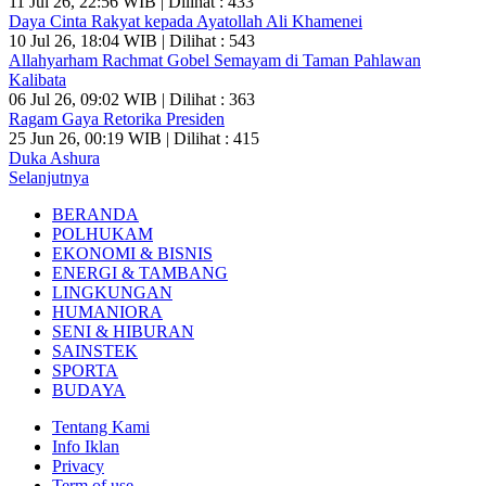
11 Jul 26, 22:56 WIB | Dilihat : 433
Daya Cinta Rakyat kepada Ayatollah Ali Khamenei
10 Jul 26, 18:04 WIB | Dilihat : 543
Allahyarham Rachmat Gobel Semayam di Taman Pahlawan
Kalibata
06 Jul 26, 09:02 WIB | Dilihat : 363
Ragam Gaya Retorika Presiden
25 Jun 26, 00:19 WIB | Dilihat : 415
Duka Ashura
Selanjutnya
BERANDA
POLHUKAM
EKONOMI & BISNIS
ENERGI & TAMBANG
LINGKUNGAN
HUMANIORA
SENI & HIBURAN
SAINSTEK
SPORTA
BUDAYA
Tentang Kami
Info Iklan
Privacy
Term of use