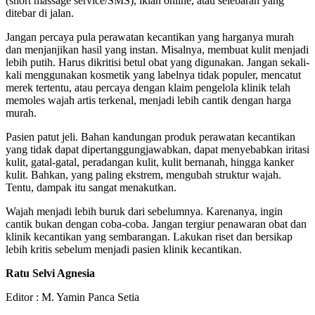
(short massage service/SMS), iklan online, atau selebaran yang
ditebar di jalan.
Jangan percaya pula perawatan kecantikan yang harganya murah
dan menjanjikan hasil yang instan. Misalnya, membuat kulit menjadi
lebih putih. Harus dikritisi betul obat yang digunakan. Jangan sekali-
kali menggunakan kosmetik yang labelnya tidak populer, mencatut
merek tertentu, atau percaya dengan klaim pengelola klinik telah
memoles wajah artis terkenal, menjadi lebih cantik dengan harga
murah.
Pasien patut jeli. Bahan kandungan produk perawatan kecantikan
yang tidak dapat dipertanggungjawabkan, dapat menyebabkan iritasi
kulit, gatal-gatal, peradangan kulit, kulit bernanah, hingga kanker
kulit. Bahkan, yang paling ekstrem, mengubah struktur wajah.
Tentu, dampak itu sangat menakutkan.
Wajah menjadi lebih buruk dari sebelumnya. Karenanya, ingin
cantik bukan dengan coba-coba. Jangan tergiur penawaran obat dan
klinik kecantikan yang sembarangan. Lakukan riset dan bersikap
lebih kritis sebelum menjadi pasien klinik kecantikan.
Ratu Selvi Agnesia
Editor :
M. Yamin Panca Setia