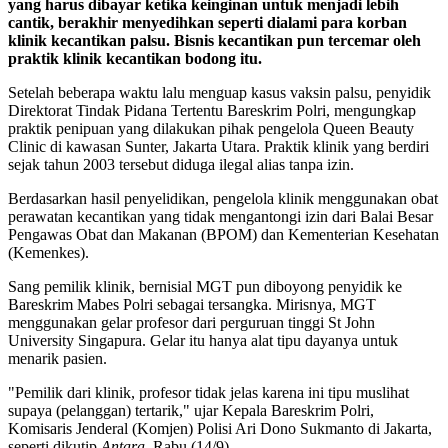
yang harus dibayar ketika keinginan untuk menjadi lebih
cantik, berakhir menyedihkan seperti dialami para korban
klinik kecantikan palsu. Bisnis kecantikan pun tercemar oleh
praktik klinik kecantikan bodong itu.
Setelah beberapa waktu lalu menguap kasus vaksin palsu, penyidik
Direktorat Tindak Pidana Tertentu Bareskrim Polri, mengungkap
praktik penipuan yang dilakukan pihak pengelola Queen Beauty
Clinic di kawasan Sunter, Jakarta Utara. Praktik klinik yang berdiri
sejak tahun 2003 tersebut diduga ilegal alias tanpa izin.
Berdasarkan hasil penyelidikan, pengelola klinik menggunakan obat
perawatan kecantikan yang tidak mengantongi izin dari Balai Besar
Pengawas Obat dan Makanan (BPOM) dan Kementerian Kesehatan
(Kemenkes).
Sang pemilik klinik, bernisial MGT pun diboyong penyidik ke
Bareskrim Mabes Polri sebagai tersangka. Mirisnya, MGT
menggunakan gelar profesor dari perguruan tinggi St John
University Singapura. Gelar itu hanya alat tipu dayanya untuk
menarik pasien.
"Pemilik dari klinik, profesor tidak jelas karena ini tipu muslihat
supaya (pelanggan) tertarik," ujar Kepala Bareskrim Polri,
Komisaris Jenderal (Komjen) Polisi Ari Dono Sukmanto di Jakarta,
seperti dikutip
Antara,
Rabu (14/9).