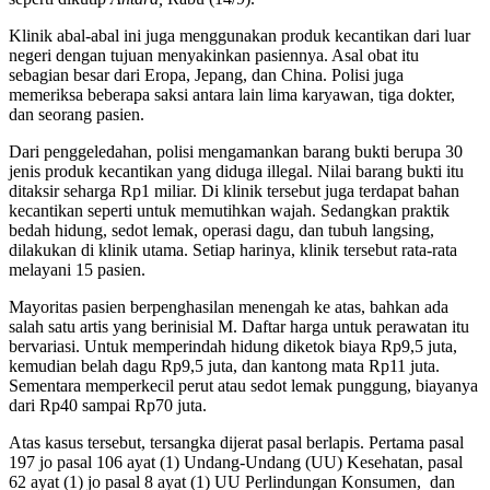
Klinik abal-abal ini juga menggunakan produk kecantikan dari luar
negeri dengan tujuan menyakinkan pasiennya. Asal obat itu
sebagian besar dari Eropa, Jepang, dan China. Polisi juga
memeriksa beberapa saksi antara lain lima karyawan, tiga dokter,
dan seorang pasien.
Dari penggeledahan, polisi mengamankan barang bukti berupa 30
jenis produk kecantikan yang diduga illegal. Nilai barang bukti itu
ditaksir seharga Rp1 miliar. Di klinik tersebut juga terdapat bahan
kecantikan seperti untuk memutihkan wajah. Sedangkan praktik
bedah hidung, sedot lemak, operasi dagu, dan tubuh langsing,
dilakukan di klinik utama. Setiap harinya, klinik tersebut rata-rata
melayani 15 pasien.
Mayoritas pasien berpenghasilan menengah ke atas, bahkan ada
salah satu artis yang berinisial M. Daftar harga untuk perawatan itu
bervariasi. Untuk memperindah hidung diketok biaya Rp9,5 juta,
kemudian belah dagu Rp9,5 juta, dan kantong mata Rp11 juta.
Sementara memperkecil perut atau sedot lemak punggung, biayanya
dari Rp40 sampai Rp70 juta.
Atas kasus tersebut, tersangka dijerat pasal berlapis. Pertama pasal
197 jo pasal 106 ayat (1) Undang-Undang (UU) Kesehatan, pasal
62 ayat (1) jo pasal 8 ayat (1) UU Perlindungan Konsumen, dan