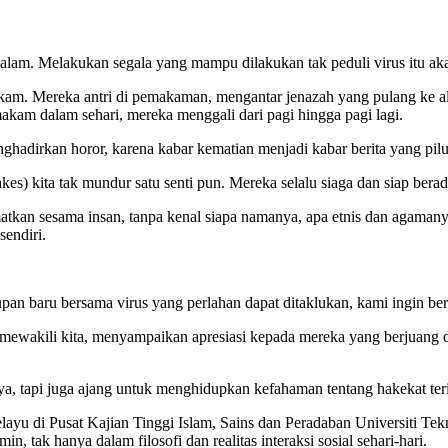
malam. Melakukan segala yang mampu dilakukan tak peduli virus itu ak
m. Mereka antri di pemakaman, mengantar jenazah yang pulang ke ala
kam dalam sehari, mereka menggali dari pagi hingga pagi lagi.
hadirkan horor, karena kabar kematian menjadi kabar berita yang pilu
kes) kita tak mundur satu senti pun. Mereka selalu siaga dan siap be
kan sesama insan, tanpa kenal siapa namanya, apa etnis dan agamanya, 
 sendiri.
an baru bersama virus yang perlahan dapat ditaklukan, kami ingin ber
wakili kita, menyampaikan apresiasi kepada mereka yang berjuang di s
ya, tapi juga ajang untuk menghidupkan kefahaman tentang hakekat ter
Melayu di Pusat Kajian Tinggi Islam, Sains dan Peradaban Universiti T
 tak hanya dalam filosofi dan realitas interaksi sosial sehari-hari.