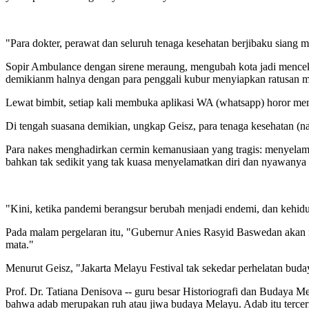
"Para dokter, perawat dan seluruh tenaga kesehatan berjibaku siang 
Sopir Ambulance dengan sirene meraung, mengubah kota jadi menceka
demikianm halnya dengan para penggali kubur menyiapkan ratusan ma
Lewat bimbit, setiap kali membuka aplikasi WA (whatsapp) horor meng
Di tengah suasana demikian, ungkap Geisz, para tenaga kesehatan (na
Para nakes menghadirkan cermin kemanusiaan yang tragis: menyelamat
bahkan tak sedikit yang tak kuasa menyelamatkan diri dan nyawanya
"Kini, ketika pandemi berangsur berubah menjadi endemi, dan kehidup
Pada malam pergelaran itu, "Gubernur Anies Rasyid Baswedan akan me
mata."
Menurut Geisz, "Jakarta Melayu Festival tak sekedar perhelatan buda
Prof. Dr. Tatiana Denisova -- guru besar Historiografi dan Budaya 
bahwa adab merupakan ruh atau jiwa budaya Melayu. Adab itu tercermin,