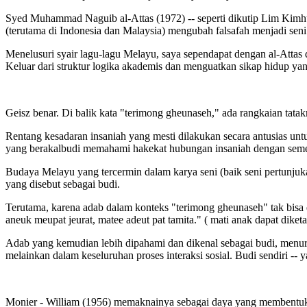
Syed Muhammad Naguib al-Attas (1972) -- seperti dikutip Lim Kimh
(terutama di Indonesia dan Malaysia) mengubah falsafah menjadi seni. 
Menelusuri syair lagu-lagu Melayu, saya sependapat dengan al-Attas
Keluar dari struktur logika akademis dan menguatkan sikap hidup y
Geisz benar. Di balik kata "terimong gheunaseh," ada rangkaian tata
Rentang kesadaran insaniah yang mesti dilakukan secara antusias unt
yang berakalbudi memahami hakekat hubungan insaniah dengan seme
Budaya Melayu yang tercermin dalam karya seni (baik seni pertunjukan 
yang disebut sebagai budi.
Terutama, karena adab dalam konteks "terimong gheunaseh" tak bisa 
aneuk meupat jeurat, matee adeut pat tamita." ( mati anak dapat dik
Adab yang kemudian lebih dipahami dan dikenal sebagai budi, menur
melainkan dalam keseluruhan proses interaksi sosial. Budi sendiri --
Monier - William (1956) memaknainya sebagai daya yang membentuk, 