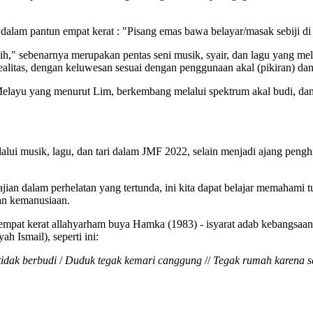
a dalam pantun empat kerat : "Pisang emas bawa belayar/masak sebiji di
," sebenarnya merupakan pentas seni musik, syair, dan lagu yang melu
tas, dengan keluwesan sesuai dengan penggunaan akal (pikiran) dan ha
elayu yang menurut Lim, berkembang melalui spektrum akal budi, dan
lui musik, lagu, dan tari dalam JMF 2022, selain menjadi ajang penghi
 sajian dalam perhelatan yang tertunda, ini kita dapat belajar memaham
an kemanusiaan.
empat kerat allahyarham buya Hamka (1983) - isyarat adab kebangsaan
 Ismail), seperti ini:
tidak berbudi
/
Duduk tegak kemari canggung
//
Tegak rumah karena s