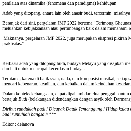
penilaian atas dinamika (fenomena dan paradigma) kehidupan.
Adab yang ditopang, antara lain oleh anasir budi, tercermin, misalny
Beranjak dari sini, pergelaran JMF 2022 bertema "Terimong Gheunasih
meluahkan kebijaksanaan atau pertimbangan baik dalam memahami reali
Maknanya, pergelaran JMF 2022, juga merupakan ekspresi pikiran M
praktisitas."
Berbasis adab yang ditopang budi, budaya Melayu yang disajikan mela
dan hati untuk mencapai kecerdasan budaya.
Terutama, karena di balik syair, nada, dan komposisi musikal, setiap
mencari kebenaran, keadilan, dan kebaikan dalam keindahan kesadar
Dalam konteks kebangsaan, dapat dipahami dari dua penggal pantun 
bertajuk
Budi
(belakangan didendangkan dengan asyik oleh Darmansyah
Diribut runduklah padi
/
Dicupak Datuk Temenggung
/
Hidup kalau 
budi runtuhlah bangsa
// ***
Editor :
delanova