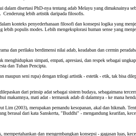
ui dalam disertasi PhD-nya tentang adab Melayu yang dimaknainya seb
Cenderung lebih artistik daripada filosofis.
 dalam konteks penyederhanaan filosofi dan konsepsi logika yang menj
ang lebih populis modes. Lebih mengeksplorasi human sense yang menj
krama dan perilaku berdimensi nilai adab, keadaban dan cermin perada
uk menghidupkan simpati, empati, apresiasi, dan respek sebagai ungka
sta dan Tuhan Pencipta.
maupun seni rupa) dengan trilogi artistik - estetik - etik, tak bisa di
dilepaskan dari prinsip adat sebagai sistem budaya, sebagaimana terc
etahui makamnya, mati adat - termasuk adab di dalamnya - ke mana hend
ut Lim (2003), merupakan pemandu kesopanan, akal dan hikmah. Tentu,
 yang berasal dari kata Sanskerta, "Buddhi" - mengandung kearifan, ke
mempertahankan dan mengembangkan konsepsi - gagasan luas, kecerdas