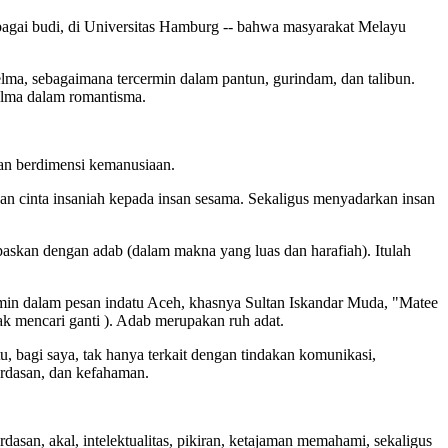
agai budi, di Universitas Hamburg -- bahwa masyarakat Melayu
elma, sebagaimana tercermin dalam pantun, gurindam, dan talibun.
elma dalam romantisma.
ban berdimensi kemanusiaan.
pan cinta insaniah kepada insan sesama. Sekaligus menyadarkan insan
lepaskan dengan adab (dalam makna yang luas dan harafiah). Itulah
ermin dalam pesan indatu Aceh, khasnya Sultan Iskandar Muda, "Matee
ak mencari ganti ). Adab merupakan ruh adat.
 bagi saya, tak hanya terkait dengan tindakan komunikasi,
cerdasan, dan kefahaman.
an, akal, intelektualitas, pikiran, ketajaman memahami, sekaligus