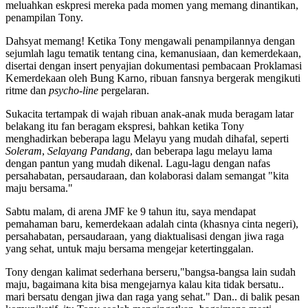
meluahkan eskpresi mereka pada momen yang memang dinantikan,
penampilan Tony.
Dahsyat memang! Ketika Tony mengawali penampilannya dengan
sejumlah lagu tematik tentang cina, kemanusiaan, dan kemerdekaan,
disertai dengan insert penyajian dokumentasi pembacaan Proklamasi
Kemerdekaan oleh Bung Karno, ribuan fansnya bergerak mengikuti
ritme dan
psycho-line
pergelaran.
Sukacita tertampak di wajah ribuan anak-anak muda beragam latar
belakang itu fan beragam ekspresi, bahkan ketika Tony
menghadirkan beberapa lagu Melayu yang mudah dihafal, seperti
Soleram
,
Selayang Pandang
, dan beberapa lagu melayu lama
dengan pantun yang mudah dikenal. Lagu-lagu dengan nafas
persahabatan, persaudaraan, dan kolaborasi dalam semangat "kita
maju bersama."
Sabtu malam, di arena JMF ke 9 tahun itu, saya mendapat
pemahaman baru, kemerdekaan adalah cinta (khasnya cinta negeri),
persahabatan, persaudaraan, yang diaktualisasi dengan jiwa raga
yang sehat, untuk maju bersama mengejar ketertinggalan.
Tony dengan kalimat sederhana berseru,"bangsa-bangsa lain sudah
maju, bagaimana kita bisa mengejarnya kalau kita tidak bersatu..
mari bersatu dengan jiwa dan raga yang sehat." Dan.. di balik pesan