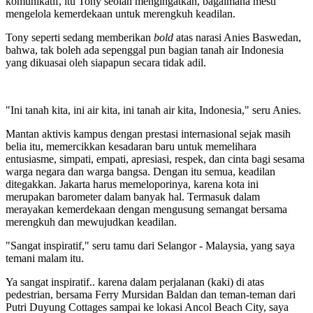
komunikatif, itu Tony seolah mengingatkan, bagaimana mesti
mengelola kemerdekaan untuk merengkuh keadilan.
Tony seperti sedang memberikan
bold
atas narasi Anies Baswedan,
bahwa, tak boleh ada sepenggal pun bagian tanah air Indonesia
yang dikuasai oleh siapapun secara tidak adil.
"Ini tanah kita, ini air kita, ini tanah air kita, Indonesia," seru Anies.
Mantan aktivis kampus dengan prestasi internasional sejak masih
belia itu, memercikkan kesadaran baru untuk memelihara
entusiasme, simpati, empati, apresiasi, respek, dan cinta bagi sesama
warga negara dan warga bangsa. Dengan itu semua, keadilan
ditegakkan. Jakarta harus memeloporinya, karena kota ini
merupakan barometer dalam banyak hal. Termasuk dalam
merayakan kemerdekaan dengan mengusung semangat bersama
merengkuh dan mewujudkan keadilan.
"Sangat inspiratif," seru tamu dari Selangor - Malaysia, yang saya
temani malam itu.
Ya sangat inspiratif.. karena dalam perjalanan (kaki) di atas
pedestrian, bersama Ferry Mursidan Baldan dan teman-teman dari
Putri Duyung Cottages sampai ke lokasi Ancol Beach City, saya