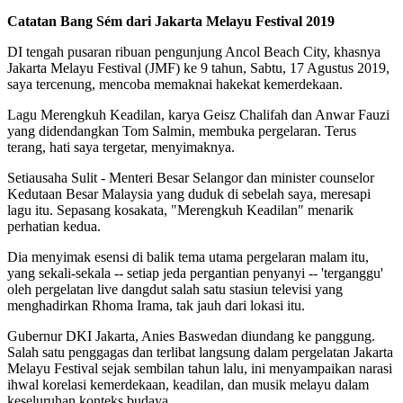
Catatan Bang Sém dari Jakarta Melayu Festival 2019
DI tengah pusaran ribuan pengunjung Ancol Beach City, khasnya
Jakarta Melayu Festival (JMF) ke 9 tahun, Sabtu, 17 Agustus 2019,
saya tercenung, mencoba memaknai hakekat kemerdekaan.
Lagu Merengkuh Keadilan, karya Geisz Chalifah dan Anwar Fauzi
yang didendangkan Tom Salmin, membuka pergelaran. Terus
terang, hati saya tergetar, menyimaknya.
Setiausaha Sulit - Menteri Besar Selangor dan minister counselor
Kedutaan Besar Malaysia yang duduk di sebelah saya, meresapi
lagu itu. Sepasang kosakata, "Merengkuh Keadilan" menarik
perhatian kedua.
Dia menyimak esensi di balik tema utama pergelaran malam itu,
yang sekali-sekala -- setiap jeda pergantian penyanyi -- 'terganggu'
oleh pergelatan live dangdut salah satu stasiun televisi yang
menghadirkan Rhoma Irama, tak jauh dari lokasi itu.
Gubernur DKI Jakarta, Anies Baswedan diundang ke panggung.
Salah satu penggagas dan terlibat langsung dalam pergelatan Jakarta
Melayu Festival sejak sembilan tahun lalu, ini menyampaikan narasi
ihwal korelasi kemerdekaan, keadilan, dan musik melayu dalam
keseluruhan konteks budaya.