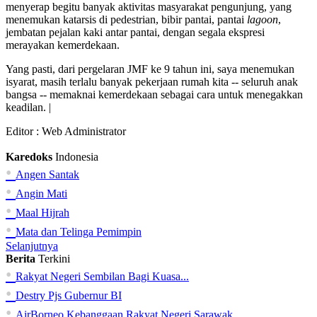
menyerap begitu banyak aktivitas masyarakat pengunjung, yang
menemukan katarsis di pedestrian, bibir pantai, pantai
lagoon
,
jembatan pejalan kaki antar pantai, dengan segala ekspresi
merayakan kemerdekaan.
Yang pasti, dari pergelaran JMF ke 9 tahun ini, saya menemukan
isyarat, masih terlalu banyak pekerjaan rumah kita -- seluruh anak
bangsa -- memaknai kemerdekaan sebagai cara untuk menegakkan
keadilan. |
Editor :
Web Administrator
Karedoks
Indonesia
•
Angen Santak
•
Angin Mati
•
Maal Hijrah
•
Mata dan Telinga Pemimpin
Selanjutnya
Berita
Terkini
•
Rakyat Negeri Sembilan Bagi Kuasa...
•
Destry Pjs Gubernur BI
•
AirBorneo Kebanggaan Rakyat Negeri Sarawak