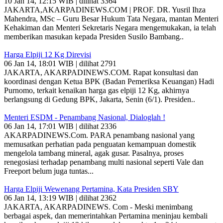
10 Jan 14, 12:15 WIB | dilihat 3364
JAKARTA,AKARPADINEWS.COM | PROF. DR. Yusril Ihza
Mahendra, MSc – Guru Besar Hukum Tata Negara, mantan Menteri
Kehakiman dan Menteri Sekretaris Negara mengemukakan, ia telah
memberikan masukan kepada Presiden Susilo Bambang..
Harga Elpiji 12 Kg Direvisi
06 Jan 14, 18:01 WIB | dilihat 2791
JAKARTA, AKARPADINEWS.COM. Rapat konsultasi dan
koordinasi dengan Ketua BPK (Badan Pemeriksa Keuangan) Hadi
Purnomo, terkait kenaikan harga gas elpiji 12 Kg, akhirnya
berlangsung di Gedung BPK, Jakarta, Senin (6/1). Presiden..
Menteri ESDM - Penambang Nasional, Dialoglah !
06 Jan 14, 17:01 WIB | dilihat 2336
AKARPADINEWS.Com. PARA penambang nasional yang
memusatkan perhatian pada penguatan kemampuan domestik
mengelola tambang mineral, agak gusar. Pasalnya, proses
renegosiasi terhadap penambang multi nasional seperti Vale dan
Freeport belum juga tuntas...
Harga Elpiji Wewenang Pertamina, Kata Presiden SBY
06 Jan 14, 13:19 WIB | dilihat 2362
JAKARTA, AKARPADINEWS. Com - Meski menimbang
berbagai aspek, dan memerintahkan Pertamina meninjau kembali