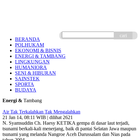
cari
BERANDA
POLHUKAM
EKONOMI & BISNIS
ENERGI & TAMBANG
LINGKUNGAN
HUMANIORA
SENI & HIBURAN
SAINSTEK
SPORTA
BUDAYA
Energi &
Tambang
Air Tak Terkalahkan Tak Mengalahkan
21 Jan 14, 08:11 WIB | dilihat 2621
N. Syamsuddin Ch. Haesy KETIKA gempa di dasar laut terjadi,
tsunami ber­kali-kali menerjang, baik di pantai Selatan Jawa maupun
tsunami yang melanda Nangroe Aceh Darus­salam dan Nias pada
tahun 2004,..