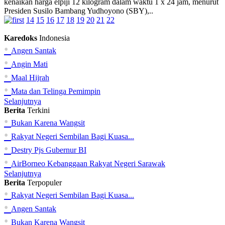
kenaikan harga elpiji 12 kilogram dalam waktu 1 x 24 jam, menurut
Presiden Susilo Bambang Yudhoyono (SBY),..
14
15
16
17
18
19
20
21
22
Karedoks
Indonesia
•
Angen Santak
•
Angin Mati
•
Maal Hijrah
•
Mata dan Telinga Pemimpin
Selanjutnya
Berita
Terkini
•
Bukan Karena Wangsit
•
Rakyat Negeri Sembilan Bagi Kuasa...
•
Destry Pjs Gubernur BI
•
AirBorneo Kebanggaan Rakyat Negeri Sarawak
Selanjutnya
Berita
Terpopuler
•
Rakyat Negeri Sembilan Bagi Kuasa...
•
Angen Santak
•
Bukan Karena Wangsit