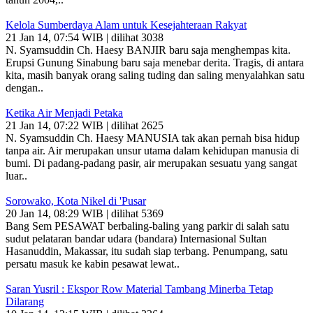
Kelola Sumberdaya Alam untuk Kesejahteraan Rakyat
21 Jan 14, 07:54 WIB | dilihat 3038
N. Syamsuddin Ch. Haesy BANJIR baru saja menghempas kita.
Erupsi Gunung Sinabung baru saja menebar derita. Tragis, di antara
kita, masih banyak orang saling tuding dan saling menyalahkan satu
dengan..
Ketika Air Menjadi Petaka
21 Jan 14, 07:22 WIB | dilihat 2625
N. Syamsuddin Ch. Haesy MANUSIA tak akan pernah bisa hidup
tanpa air. Air me­rupakan unsur utama dalam kehidupan manusia di
bumi. Di padang-padang pasir, air me­rupakan sesuatu yang sangat
luar..
Sorowako, Kota Nikel di 'Pusar
20 Jan 14, 08:29 WIB | dilihat 5369
Bang Sem PESAWAT berbaling-baling yang parkir di salah satu
sudut pelataran bandar udara (bandara) Internasional Sultan
Hasanuddin, Makassar, itu sudah siap terbang. Penumpang, satu
persatu masuk ke kabin pesawat lewat..
Saran Yusril : Ekspor Row Material Tambang Minerba Tetap
Dilarang