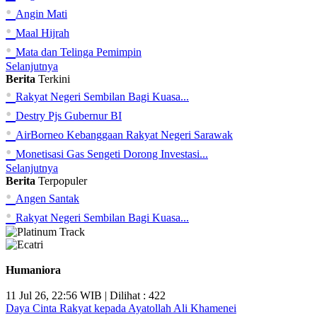
•
Angin Mati
•
Maal Hijrah
•
Mata dan Telinga Pemimpin
Selanjutnya
Berita
Terkini
•
Rakyat Negeri Sembilan Bagi Kuasa...
•
Destry Pjs Gubernur BI
•
AirBorneo Kebanggaan Rakyat Negeri Sarawak
•
Monetisasi Gas Sengeti Dorong Investasi...
Selanjutnya
Berita
Terpopuler
•
Angen Santak
•
Rakyat Negeri Sembilan Bagi Kuasa...
Humaniora
11 Jul 26, 22:56 WIB | Dilihat : 422
Daya Cinta Rakyat kepada Ayatollah Ali Khamenei